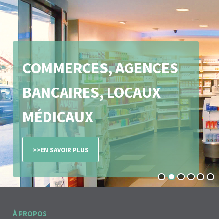
COMMERCES, AGENCES
BANCAIRES, LOCAUX
MÉDICAUX
>>EN SAVOIR PLUS
1
2
3
4
5
6
À PROPOS